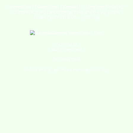
Impressum
|
Datenschutz
|
Kontakt
| © Copyright Verein für
Gartenkultur und Landespflege Wegscheid e.V. | Letzte
Änderung: 04.08.2026 |
Sitemap
Schönau 22
94110 Wegscheid
Tel: 08592 8546
E-Mail: info (at) gartenbauverein-wegscheid.org