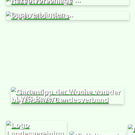
Wissenswert - Tipps und Tricks
vom Verein und den
Dachverbänden ...
Gartentipp der Woche von der
LWG Bayern ...