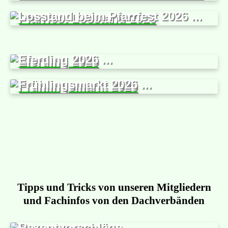
Losstand beim Pfarrfest 2026 ...
Eferding 2026 ...
Frühlingsmarkt 2026 ...
Tipps und Tricks von unseren Mitgliedern
und Fachinfos von den Dachverbänden
Rezeptvorschläge ...