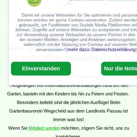
Damit wir unsere Webseiten für Sie optimieren und persona
können würden wir gerne Cookies verwenden. Zudem werde
Herzlich Willkommen beim
gebraucht, um Funktionen von Soziale Media Plattformen an
können, Zugriffe auf unsere Webseiten zu analysieren und Inf
zur Verwendung unserer Webseiten an unsere Partner in den
Gartenbauverein,
der sozialen Medien, Anzeigen und Analysen weiterzugeben.
widerruflich mit der Nutzung von Cookies auf unseren Web
dem Verein für Gartenkultur und
mehr dazu: Datenschutzerklärung
einverstanden?(
)
Landespflege Wegscheid e.V.
Einverstanden
Nur die Not
In unserem Verein gibt es eine Vielzahl von
Aktivitäten
. Angefangen von Informationsveranstaltungen rund um den
Garten, basteln mit den Kindern bis hin zu Feiern und Festen.
Besonders beliebt sind die jährlichen Ausflüge! Beim
Gartenbauverein Wegscheid aus dem Landkreis Passau ist
immer was los!
Wenn Sie
Mitglied werden
möchten, zögern Sie nicht, uns zu
kontaktieren.