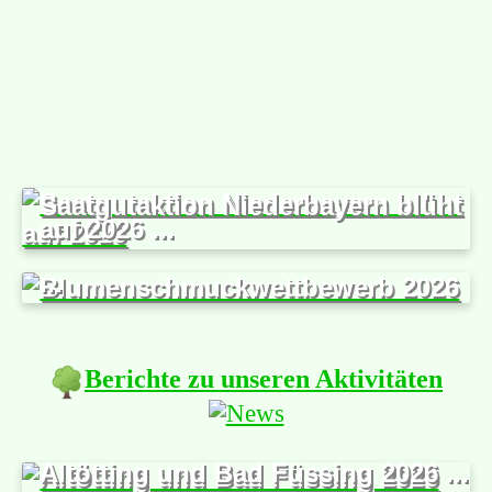
Saatgutaktion Niederbayern blüht
auf 2026 ...
Blumenschmuckwettbewerb 2026
...
Berichte zu unseren Aktivitäten
Altötting und Bad Füssing 2026 ...