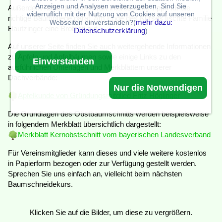
Anzeigen und Analysen weiterzugeben. Sind Sie
Außerdem hatte der Baumwart interessante Tipps für die
widerruflich mit der Nutzung von Cookies auf unseren
richtige Baumpflege parat. Am Ende des Kurses tischte Familie
mehr dazu:
Webseiten einverstanden?(
Hautzinger eine Brotzeit auf.
Datenschutzerklärung
)
Auf unserer Seite finden Sie auch weitergehende Informationen
zu Äpfeln und Apfelbäumen sowie einige Links zu den
Einverstanden
ausführlichen Unterlagen und Merkblättern unserer
Dachverbände:
Nur die Notwendigen
Apfelkunde von Gründungsmitglied Fritz Höglinger
Die Grundlagen des Obstbaumschnitts werden beispielsweise
in folgendem Merkblatt übersichtlich dargestellt:
Merkblatt Kernobstschnitt vom bayerischen Landesverband
Für Vereinsmitglieder kann dieses und viele weitere kostenlos
in Papierform bezogen oder zur Verfügung gestellt werden.
Sprechen Sie uns einfach an, vielleicht beim nächsten
Baumschneidekurs.
Klicken Sie auf die Bilder, um diese zu vergrößern.