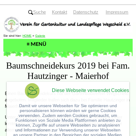
Suche
Kontakt
Datenschutz
Impressum
Sie sind hier:
HOME
»
Galerie
Baumschneidekurs 2019 bei Fam.
Hautzinger - Maierhof
Diese Webseite verwendet Cookies
Einen Baumschneidekurs hat der Gartenbauverein Wegscheid
angeboten. Mitglieder trafen sich dazu bei Familie Hautzinger in
Damit wir unsere Webseiten für Sie optimieren und
Maierhof.
personalisieren können würden wir gerne Cookies
verwenden. Zudem werden Cookies gebraucht, um
Unter fachkundiger Anleitung von Baumwart Siegfried Öhler
Funktionen von Soziale Media Plattformen anbieten zu
lernten die Teilnehmer den richtigen Obstbaumzuschnitt vor
können, Zugriffe auf unsere Webseiten zu analysieren
allem an älteren Bäumen.
und Informationen zur Verwendung unserer Webseiten
an unsere Partner in den Bereichen der sozialen Medien,