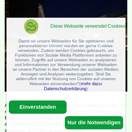
Diese Webseite verwendet Cookies
Damit wir unsere Webseiten für Sie optimieren und
personalisieren können würden wir gerne Cookies
verwenden. Zudem werden Cookies gebraucht, um
Funktionen von Soziale Media Plattformen anbieten zu
können, Zugriffe auf unsere Webseiten zu analysieren
und Informationen zur Verwendung unserer Webseiten
an unsere Partner in den Bereichen der sozialen Medien,
Anzeigen und Analysen weiterzugeben. Sind Sie
widerruflich mit der Nutzung von Cookies auf unseren
mehr dazu:
Webseiten einverstanden?(
Datenschutzerklärung
)
Am in diesem Jahr neu benannten "Sternzaubermarkt" hat sich
Einverstanden
natürlich auch der Gartenbauverein wieder mit Glühwein- und
Bratwurstverkauf beteiligt. Wie schon letztes Jahr haben wir
Nur die Notwendigen
auch wieder ein paar Advents- und Türkränze zum Verkauf
angeboten, außerdem ein paar gebastelte