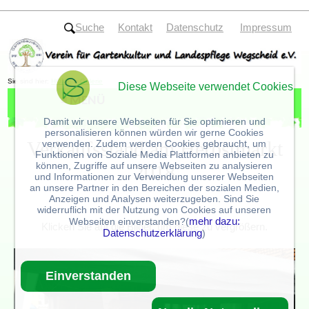
Suche
Kontakt
Datenschutz
Impressum
Sie sind hier:
HOME
»
Galerie
Diese Webseite verwendet Cookies
Damit wir unsere Webseiten für Sie optimieren und
personalisieren können würden wir gerne Cookies
Verkaufsstand am Herbstmarkt
verwenden. Zudem werden Cookies gebraucht, um
Funktionen von Soziale Media Plattformen anbieten zu
können, Zugriffe auf unsere Webseiten zu analysieren
2018
und Informationen zur Verwendung unserer Webseiten
an unsere Partner in den Bereichen der sozialen Medien,
Anzeigen und Analysen weiterzugeben. Sind Sie
widerruflich mit der Nutzung von Cookies auf unseren
mehr dazu:
Webseiten einverstanden?(
Klicken Sie auf die Bilder, um diese zu vergrößern.
Datenschutzerklärung
)
Einverstanden