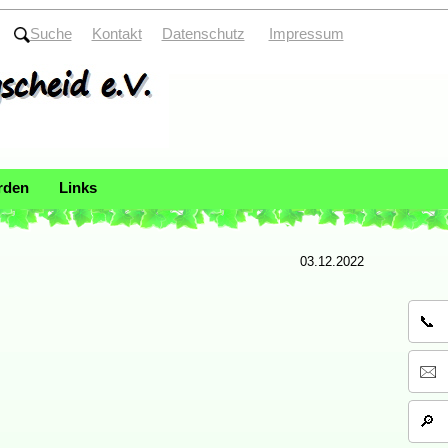
Suche
Kontakt
Datenschutz
Impressum
rden
Links
03.12.2022
📞 
🖂 
🔎