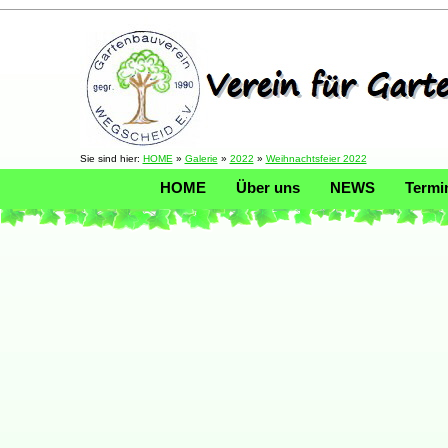
Sie sind hier:
HOME
»
Galerie
»
2022
»
Weihnachtsfeier 2022
HOME
Über uns
NEWS
Termi