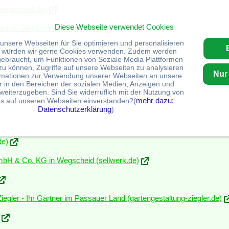
-wegscheid.de)
Diese Webseite verwendet Cookies
n in Wegscheid (sellwerk.de)
 unsere Webseiten für Sie optimieren und personalisieren
ig und individuell (hornig-wegscheid.de)
Ei
 würden wir gerne Cookies verwenden. Zudem werden
gebraucht, um Funktionen von Soziale Media Plattformen
zu können, Zugriffe auf unsere Webseiten zu analysieren
Nur
rmationen zur Verwendung unserer Webseiten an unsere
r in den Bereichen der sozialen Medien, Anzeigen und
weiterzugeben. Sind Sie widerruflich mit der Nutzung von
mehr dazu:
s auf unseren Webseiten einverstanden?(
Datenschutzerklärung
)
de)
bH & Co. KG in Wegscheid (sellwerk.de)
egler - Ihr Gärtner im Passauer Land (gartengestaltung-ziegler.de)