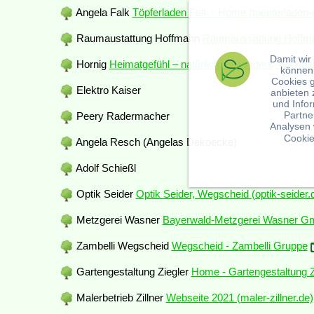
Angela Falk
Töpferladen Falk - Home (toepferladen
Raumaustattung Hoffmann
Raumaussattung Hoffman
Damit wir
Hornig
Heimatgefühl – natürlich, besonders, nachhalt
können
Cookies 
Elektro Kaiser
anbieten 
und Info
Partne
Peery Radermacher
Analysen 
Cookie
Angela Resch (Angelas Dekoecke)
Adolf Schießl
Optik Seider
Optik Seider, Wegscheid (optik-seider.
Metzgerei Wasner
Bayerwald-Metzgerei Wasner Gm
Zambelli Wegscheid
Wegscheid - Zambelli Gruppe
Gartengestaltung Ziegler
Home - Gartengestaltung Zi
Malerbetrieb Zillner
Webseite 2021 (maler-zillner.de)